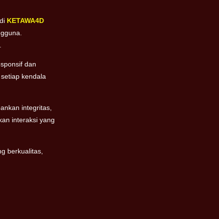
 di
KETAWA4D
ngguna.
.
sponsif dan
 setiap kendala
nkan integritas,
kan interaksi yang
 berkualitas,