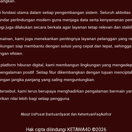
nangkan.
fondasi utama dalam setiap pengembangan sistem. Seluruh aktivitas
tandar perlindungan modern guna menjaga data serta kenyamanan pe
i juga dilakukan secara berkala agar layanan tetap relevan dan stabil
ermainan, kami juga menekankan pentingnya layanan pelanggan yang re
dukungan siap membantu dengan solusi yang cepat dan tepat, sehingga
ngan efisien.
r platform hiburan digital, kami membangun lingkungan yang mengedepa
pengalaman positif. Setiap fitur dikembangkan dengan tujuan mencipta
ngan jangka panjang yang saling menguntungkan.
ersebut, kami terus berupaya menghadirkan pengalaman bermain yang
an nilai lebih bagi setiap pengguna.
About Us
Pusat Bantuan
Syarat dan Ketentuan
Faq
Author
Hak cipta dilindungi KETAWA4D ©2026