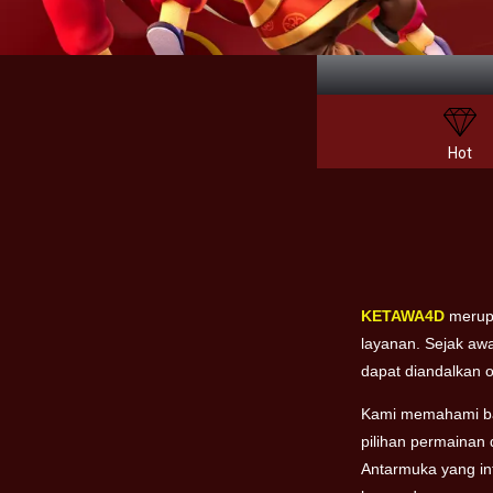
Hot
KETAWA4D
merup
layanan. Sejak awa
dapat diandalkan 
Kami memahami bah
pilihan permainan
Antarmuka yang in