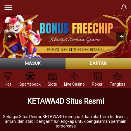
MASUK
DAFTAR
Hot
Sportsbook
Slots
Live Casino
Poker
Tangkas
KETAWA4D Situs Resmi
Sebagai Situs Resmi, KETAWA4D menghadirkan platform berlisensi,
aman, dan stabil dengan fitur lengkap untuk pengalaman bermain
terpercaya